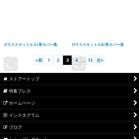
ガラススキットルＳ/革カバー黒
ガラススキットルS/革カバー茶
«
前
1
2
3
4
...
12
次
»
ストアートップ
特集プレス
ホームページ
インスタグラム
ブログ