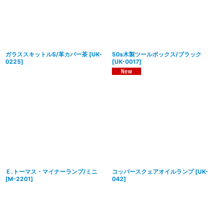
ガラススキットルS/革カバー茶
[
UK-
50s木製ツールボックス/ブラック
0225
]
[
UK-0017
]
Ｅ.トーマス・マイナーランプ/ミニ
コッパースクェアオイルランプ
[
UK-
[
M-2201
]
042
]