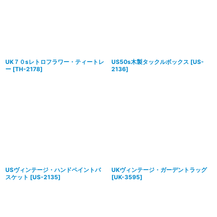
UK７０sレトロフラワー・ティートレ
US50s木製タックルボックス
[
US-
ー
[
TH-2178
]
2136
]
USヴィンテージ・ハンドペイントバ
UKヴィンテージ・ガーデントラッグ
スケット
[
US-2135
]
[
UK-3595
]