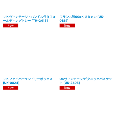
ＵＫヴィンテージ・ハンドル付きフォ
フランス製60sＫＵＢカン
[
UK-
ールディングトレー
[
TH-2413
]
0184
]
ＵＫファイバーランドリーボックス
UKヴィンテージ/ピクニックバスケッ
[
UK-0024
]
ト
[
UK-2405
]