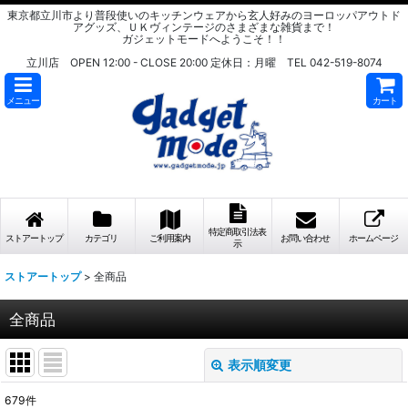
東京都立川市より普段使いのキッチンウェアから玄人好みのヨーロッパアウトド
アグッズ、ＵＫヴィンテージのさまざまな雑貨まで！
ガジェットモードへようこそ！！
立川店 OPEN 12:00 - CLOSE 20:00 定休日：月曜 TEL 042-519-8074
メニュー
カート
特定商取引法表
ストアートップ
カテゴリ
ご利用案内
お問い合わせ
ホームページ
示
ストアートップ
>
全商品
全商品
表示順変更
閉じる
679
件