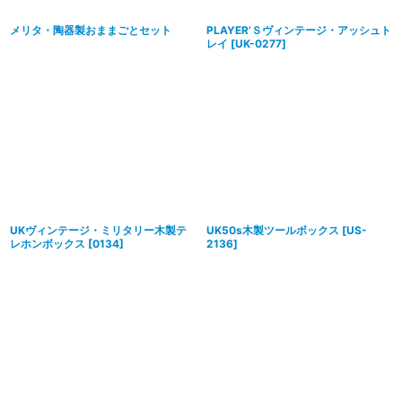
メリタ・陶器製おままごとセット
PLAYER’Ｓヴィンテージ・アッシュト
レイ
[
UK-0277
]
UKヴィンテージ・ミリタリー木製テ
UK50s木製ツールボックス
[
US-
レホンボックス
[
0134
]
2136
]