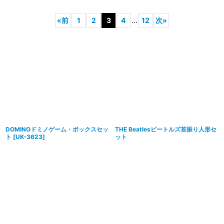
表示数
:
«
前
1
2
3
4
...
12
次
»
並び順
:
絞り込む
DOMINOドミノゲーム・ボックスセッ
THE Beatlesビートルズ首振り人形セ
ト
[
UK-3623
]
ット