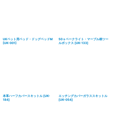
UKペット用ベッド・ドッグベッドM
50ｓベークライト・マーブル柄ツー
[
UK-001
]
ルボックス
[
UK-133
]
本革ハーフカバースキットル
[
UK-
エッチングカバーガラススキットル
184
]
[
UK-054
]