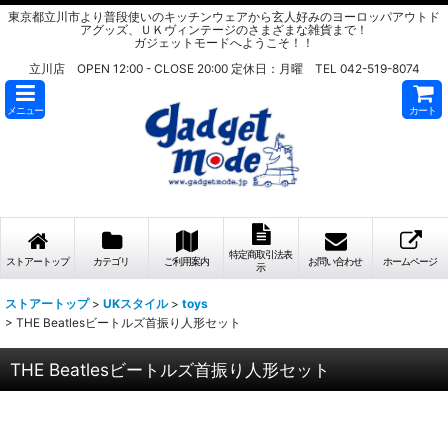
東京都立川市より普段使いのキッチンウェアから玄人好みのヨーロッパアウトド
アグッズ、ＵＫヴィンテージのさまざまな雑貨まで！
ガジェットモードへようこそ！！
立川店 OPEN 12:00 - CLOSE 20:00 定休日：月曜 TEL 042-519-8074
メニュー
カート
特定商取引法表
ストアートップ
カテゴリ
ご利用案内
お問い合わせ
ホームページ
示
ストアートップ
>
UKスタイル
>
toys
>
THE Beatlesビートルズ首振り人形セット
THE Beatlesビートルズ首振り人形セット