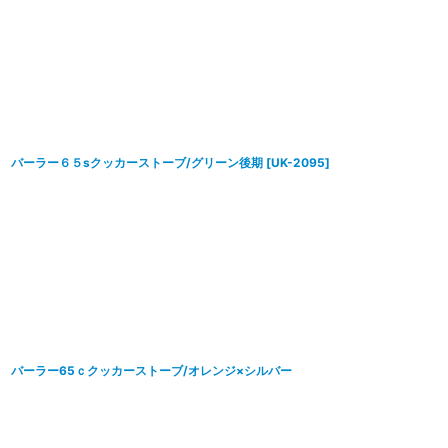
バーラー６５sクッカーストーブ/グリーン後期
[
UK-2095
]
バーラー65ｃクッカーストーブ/オレンジ×シルバー