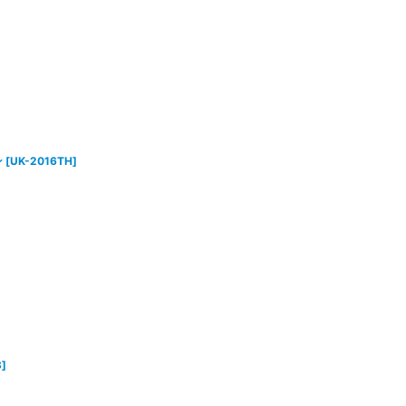
ン
[
UK-2016TH
]
3
]