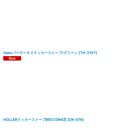
並び順
:
Valorバーラー６４クッカーストーブ/グリーン
[
TH-2157
]
HOLLERクッカーストーブBECCON4芯
[
UK-074
]