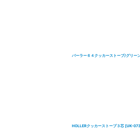
絞り込む
バーラー６４クッカーストーブ/グリー
HOLLERクッカーストーブ３芯
[
UK-07