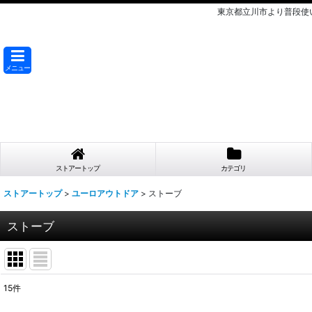
東京都立川市より普段使
メニュー
ストアートップ
カテゴリ
ストアートップ
>
ユーロアウトドア
>
ストーブ
ストーブ
15
件
表示数
: