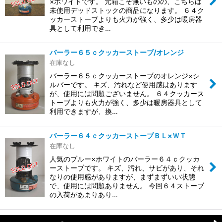
×ホワイトです。 元箱こそ無いものの、こちらは
未使用デッドストックの商品になります。 ６４ク
ッカーストーブよりも火力が強く、多少は暖房器
具として利用でき…
バーラー６５ｃクッカーストーブ/オレンジ
在庫なし
バーラー６５ｃクッカーストーブのオレンジ×シ
ルバーです。 キズ、汚れなど使用感はあります
が、使用には問題ございません。 ６４クッカース
トーブよりも火力が強く、多少は暖房器具として
利用できますが、換…
バーラー６４ｃクッカーストーブＢＬ×ＷＴ
在庫なし
人気のブルー×ホワイトのバーラー６４ｃクッカ
ーストーブです。 キズ、汚れ、サビがあり、それ
なりの使用感がありますが、まずまずいい状態
で、使用には問題ありません。 今回６４ストーブ
の入荷があまりあり…