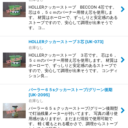
HOLLERクッカーストーブ BECCON 4芯です。
芯は６，５ｃｍのバーナー用替え芯を使用しま
す。 材質はホーローで、ずっしりと安定感のある
ストーブですので、安心して調理が出来そうで
す。 コ…
HOLLERクッカーストーブ３芯
[
UK-073
]
在庫なし
HOLLERクッカーストーブ ３芯です。 芯は６，
５ｃｍのバーナー用替え芯を使用します。 材質は
ホーローで、ずっしりと安定感のあるストーブで
すので、安心して調理が出来そうです。 コンディ
ション良…
バーラー６５sクッカーストーブ/グリーン後期
[
UK-2095
]
在庫なし
バーラー６５ｓクッカーストーブ/グリーン後期型
で灯油残量メーターが付いてます。 写真の通り使
用感がありますが、まだまだ現役で使用可能で
す。 軽く暖もとれる暖かさで、調理からストーブ