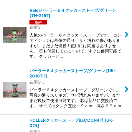
表示数
:
Valorバーラー６４クッカーストーブ/グリーン
[
TH-2157
]
並び順
:
在庫なし
人気のバーラー６４クッカーストーブです。 コン
絞り込む
ディションは画像の通り、サビ汚れや傷がありま
すが、まだまだ現役！使用には問題はありませ
ん。 芯も付属していますので、すぐに使用可能で
す。 クッカーと…
バーラー６４クッカーストーブ/グリーン
[
UK-
2016TH
]
在庫なし
バーラー６４クッカーストーブ、グリーンです。
写真の通りスリキズ、サビ汚れありますが、まだ
まだ現役で使用可能です。 芯は新品に交換済で
す。 サイズはタンク直径１９ｃｍ 高さ２９ｃｍ
HOLLERクッカーストーブBECCON4芯
[
UK-
074
]
在庫なし