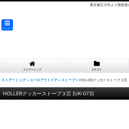
東京都立川市より普段使
メニュー
ストアートップ
カテゴリ
ストアートップ
>
ユーロアウトドア
>
ストーブ
>
HOLLERクッカーストーブ３芯
HOLLERクッカーストーブ３芯
[
UK-073
]