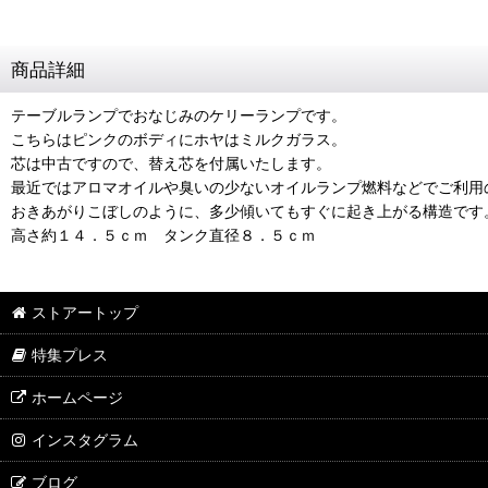
商品詳細
テーブルランプでおなじみのケリーランプです。
こちらはピンクのボディにホヤはミルクガラス。
芯は中古ですので、替え芯を付属いたします。
最近ではアロマオイルや臭いの少ないオイルランプ燃料などでご利用
おきあがりこぼしのように、多少傾いてもすぐに起き上がる構造です
高さ約１４．５ｃｍ タンク直径８．５ｃｍ
ストアートップ
特集プレス
ホームページ
インスタグラム
ブログ