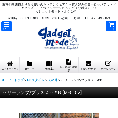
東京都立川市より普段使いのキッチンウェアから玄人好みのヨーロッパアウトド
アグッズ、ＵＫヴィンテージのさまざまな雑貨まで！
ガジェットモードへようこそ！！
立川店 OPEN 12:00 - CLOSE 20:00 定休日：月曜 TEL 042-519-8074
メニュー
カート
特定商取引法表
ストアートップ
カテゴリ
ご利用案内
お問い合わせ
ホームページ
示
ストアートップ
>
UKスタイル
>
その他
>
ケリーランプ/ブラスメッキB
ケリーランプ/ブラスメッキB
[
M-0102
]