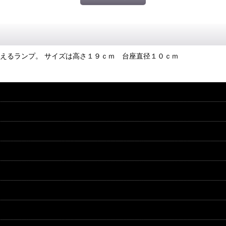
えるランプ。 サイズは高さ１９ｃｍ 台座直径１０ｃｍ