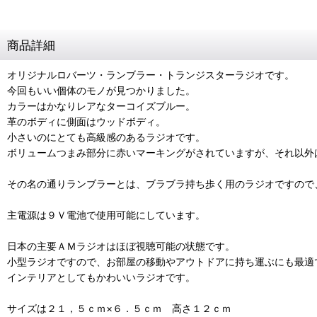
商品詳細
オリジナルロバーツ・ランブラー・トランジスターラジオです。
今回もいい個体のモノが見つかりました。
カラーはかなりレアなターコイズブルー。
革のボディに側面はウッドボディ。
小さいのにとても高級感のあるラジオです。
ボリュームつまみ部分に赤いマーキングがされていますが、それ以外
その名の通りランブラーとは、ブラブラ持ち歩く用のラジオですので
主電源は９Ｖ電池で使用可能にしています。
日本の主要ＡＭラジオはほぼ視聴可能の状態です。
小型ラジオですので、お部屋の移動やアウトドアに持ち運ぶにも最適
インテリアとしてもかわいいラジオです。
サイズは２１，５ｃｍ×６．５ｃｍ 高さ１２ｃｍ