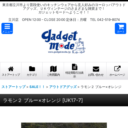
東京都立川市より普段使いのキッチンウェアから玄人好みのヨーロッパアウトド
アグッズ、ＵＫヴィンテージのさまざまな雑貨まで！
ガジェットモードへようこそ！！
立川店 OPEN 12:00 - CLOSE 20:00 定休日：月曜 TEL 042-519-8074
メニュー
カート
特定商取引法表
ストアートップ
カテゴリ
ご利用案内
お問い合わせ
ホームページ
示
ストアートップ
>
SALE！！
>
アウトドアグッズ
>
ラモン２ ブルー×オレンジ
ラモン２ ブルー×オレンジ
[
UK17-7
]