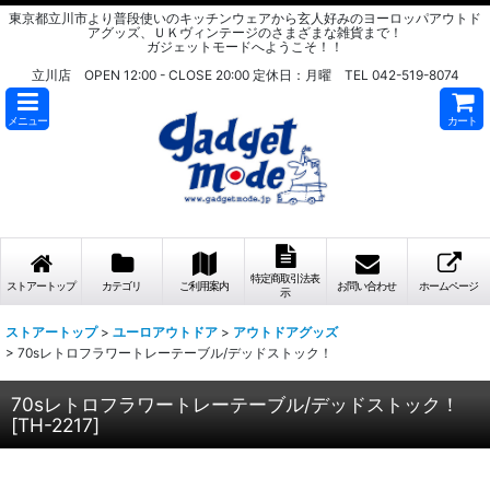
東京都立川市より普段使いのキッチンウェアから玄人好みのヨーロッパアウトド
アグッズ、ＵＫヴィンテージのさまざまな雑貨まで！
ガジェットモードへようこそ！！
立川店 OPEN 12:00 - CLOSE 20:00 定休日：月曜 TEL 042-519-8074
メニュー
カート
特定商取引法表
ストアートップ
カテゴリ
ご利用案内
お問い合わせ
ホームページ
示
ストアートップ
>
ユーロアウトドア
>
アウトドアグッズ
>
70sレトロフラワートレーテーブル/デッドストック！
70sレトロフラワートレーテーブル/デッドストック！
[
TH-2217
]