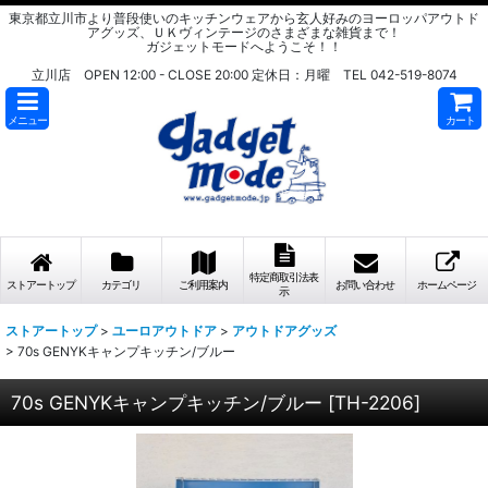
東京都立川市より普段使いのキッチンウェアから玄人好みのヨーロッパアウトド
アグッズ、ＵＫヴィンテージのさまざまな雑貨まで！
ガジェットモードへようこそ！！
立川店 OPEN 12:00 - CLOSE 20:00 定休日：月曜 TEL 042-519-8074
メニュー
カート
特定商取引法表
ストアートップ
カテゴリ
ご利用案内
お問い合わせ
ホームページ
示
ストアートップ
>
ユーロアウトドア
>
アウトドアグッズ
>
70s GENYKキャンプキッチン/ブルー
70s GENYKキャンプキッチン/ブルー
[
TH-2206
]