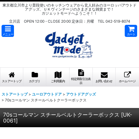
東京都立川市より普段使いのキッチンウェアから玄人好みのヨーロッパアウトド
アグッズ、ＵＫヴィンテージのさまざまな雑貨まで！
ガジェットモードへようこそ！！
立川店 OPEN 12:00 - CLOSE 20:00 定休日：月曜 TEL 042-519-8074
メニュー
カート
特定商取引法表
ストアートップ
カテゴリ
ご利用案内
お問い合わせ
ホームページ
示
ストアートップ
>
ユーロアウトドア
>
アウトドアグッズ
>
70sコールマン スチールベルトクーラーボックス
70sコールマン スチールベルトクーラーボックス
[
UK-
0061
]