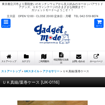
東京都立川市より普段使いのキッチンウェアから玄人好みのヨーロッパアウトド
アグッズ、ＵＫヴィンテージのさまざまな雑貨まで！
ガジェットモードへようこそ！！
立川店 OPEN 12:00 - CLOSE 20:00 定休日：月曜 TEL 042-519-8074
メニュー
カート
特定商取引法表
ストアートップ
カテゴリ
ご利用案内
お問い合わせ
ホームページ
示
ストアートップ
>
UKスタイル
>
アクセサリー
>
ＵＫ真鍮/葉巻ケース
ＵＫ真鍮/葉巻ケース
[
UK-0116
]