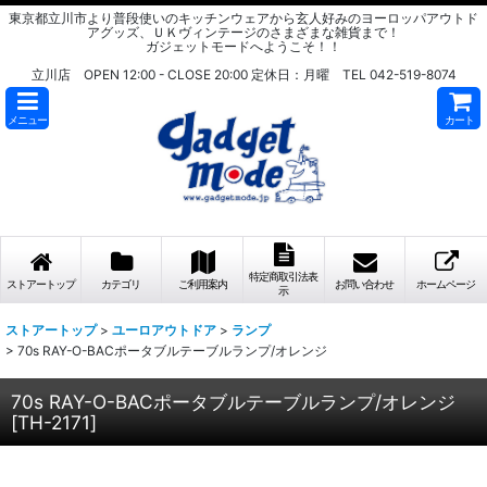
東京都立川市より普段使いのキッチンウェアから玄人好みのヨーロッパアウトド
アグッズ、ＵＫヴィンテージのさまざまな雑貨まで！
ガジェットモードへようこそ！！
立川店 OPEN 12:00 - CLOSE 20:00 定休日：月曜 TEL 042-519-8074
メニュー
カート
特定商取引法表
ストアートップ
カテゴリ
ご利用案内
お問い合わせ
ホームページ
示
ストアートップ
>
ユーロアウトドア
>
ランプ
>
70s RAY-O-BACポータブルテーブルランプ/オレンジ
70s RAY-O-BACポータブルテーブルランプ/オレンジ
[
TH-2171
]