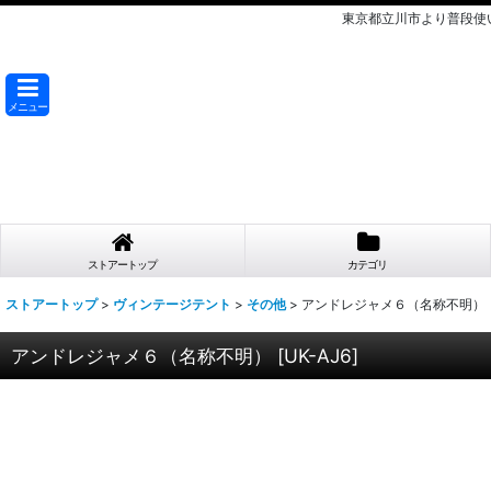
東京都立川市より普段使
メニュー
ストアートップ
カテゴリ
ストアートップ
>
ヴィンテージテント
>
その他
>
アンドレジャメ６（名称不明）
アンドレジャメ６（名称不明）
[
UK-AJ6
]