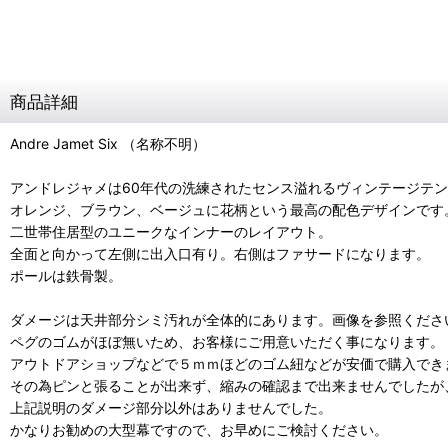
商品詳細
Andre Jamet Six （名称不明）
アンドレジャメは60年代の洗練されたセンス溢れるヴィンテージテ
オレンジ、ブラウン、ベージュに花柄という最高の配色デザインです
二世帯住居型のユニークなインナーのレイアウト。
全面と向かって左側に出入口有り。右側はファサードになります。
ポールは鉄骨製。
ダメージは天井部分シミ汚れが全体的にあります。画像を参照くださ
ペグのゴムがほぼ無いため、お客様にご用意いただく事になります。
アウトドアショップなどで５ｍｍほどのゴム紐などが安価で購入でき
その為ピンと張ることが出来ず、縮みの確認まで出来ませんでしたが
上記説明のダメージ部分以外はありませんでした。
かなりお勧めの大型幕ですので、お早めにご検討ください。