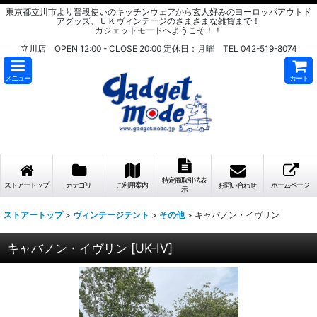
東京都立川市より普段使いのキッチンウェアから玄人好みのヨーロッパアウトド
アグッズ、ＵＫヴィンテージのさまざまな雑貨まで！
ガジェットモードへようこそ！！
立川店 OPEN 12:00 - CLOSE 20:00 定休日：月曜 TEL 042-519-8074
メニュー
カート
特定商取引法表
ストアートップ
カテゴリ
ご利用案内
お問い合わせ
ホームページ
示
ストアートップ
>
ヴィンテージテント
>
その他
>
キャバノン・イヴリン
キャバノン・イヴリン
[
UK-IV
]