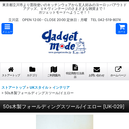
東京都立川市より普段使いのキッチンウェアから玄人好みのヨーロッパアウトド
アグッズ、ＵＫヴィンテージのさまざまな雑貨まで！
ガジェットモードへようこそ！！
立川店 OPEN 12:00 - CLOSE 20:00 定休日：月曜 TEL 042-519-8074
メニュー
カート
特定商取引法表
ストアートップ
カテゴリ
ご利用案内
お問い合わせ
ホームページ
示
ストアートップ
>
UKスタイル
>
インテリア
>
50s木製フォールディングスツール/イエロー
50s木製フォールディングスツール/イエロー
[
UK-029
]