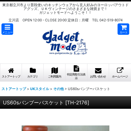
東京都立川市より普段使いのキッチンウェアから玄人好みのヨーロッパアウトド
アグッズ、ＵＫヴィンテージのさまざまな雑貨まで！
ガジェットモードへようこそ！！
立川店 OPEN 12:00 - CLOSE 20:00 定休日：月曜 TEL 042-519-8074
メニュー
カート
特定商取引法表
ストアートップ
カテゴリ
ご利用案内
お問い合わせ
ホームページ
示
ストアートップ
>
UKスタイル
>
その他
>
US60sバンブーバスケット
US60sバンブーバスケット
[
TH-2176
]