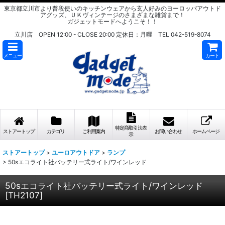
東京都立川市より普段使いのキッチンウェアから玄人好みのヨーロッパアウトド
アグッズ、ＵＫヴィンテージのさまざまな雑貨まで！
ガジェットモードへようこそ！！
立川店 OPEN 12:00 - CLOSE 20:00 定休日：月曜 TEL 042-519-8074
メニュー
カート
特定商取引法表
ストアートップ
カテゴリ
ご利用案内
お問い合わせ
ホームページ
示
ストアートップ
>
ユーロアウトドア
>
ランプ
>
50sエコライト社バッテリー式ライト/ワインレッド
50sエコライト社バッテリー式ライト/ワインレッド
[
TH2107
]