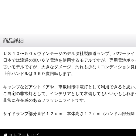
商品詳細
ＵＳ４０〜５０ｓヴィンテージのデルタ社製鉄道ランプ、パワーライ
日本では流通の無い６Ｖ電池を使用するモデルですが、専用電池ボッ
古いモデルですが、大きなダメージ、汚れも少なくコンディション良
上部ハンドルは３６０度回転します。
キャンプなどアウトドアや、車載用懐中電灯として利用できると思い
ご自宅の非常灯として、インテリアとして常備してもいいかもしれま
非常に存在感のあるフラッシュライトです。
サイドランプ部分直径１２ｃｍ 本体高さ１７ｃｍ（ハンドル部分除
ストアートップ