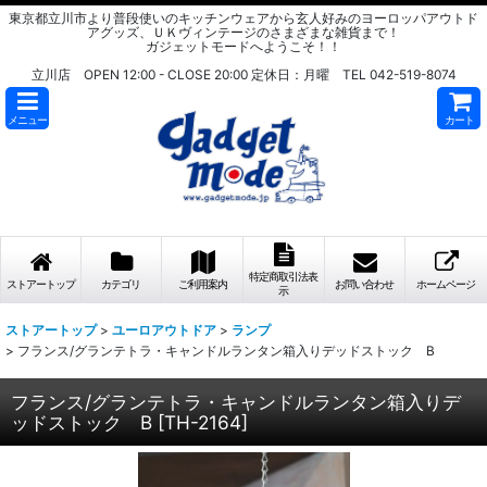
東京都立川市より普段使いのキッチンウェアから玄人好みのヨーロッパアウトド
アグッズ、ＵＫヴィンテージのさまざまな雑貨まで！
ガジェットモードへようこそ！！
立川店 OPEN 12:00 - CLOSE 20:00 定休日：月曜 TEL 042-519-8074
メニュー
カート
特定商取引法表
ストアートップ
カテゴリ
ご利用案内
お問い合わせ
ホームページ
示
ストアートップ
>
ユーロアウトドア
>
ランプ
>
フランス/グランテトラ・キャンドルランタン箱入りデッドストック B
フランス/グランテトラ・キャンドルランタン箱入りデ
ッドストック B
[
TH-2164
]