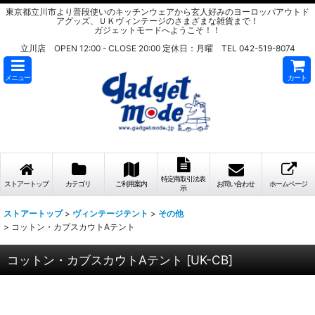
東京都立川市より普段使いのキッチンウェアから玄人好みのヨーロッパアウトド
アグッズ、ＵＫヴィンテージのさまざまな雑貨まで！
ガジェットモードへようこそ！！
立川店 OPEN 12:00 - CLOSE 20:00 定休日：月曜 TEL 042-519-8074
メニュー
カート
特定商取引法表
ストアートップ
カテゴリ
ご利用案内
お問い合わせ
ホームページ
示
ストアートップ
>
ヴィンテージテント
>
その他
>
コットン・カブスカウトAテント
コットン・カブスカウトAテント
[
UK-CB
]