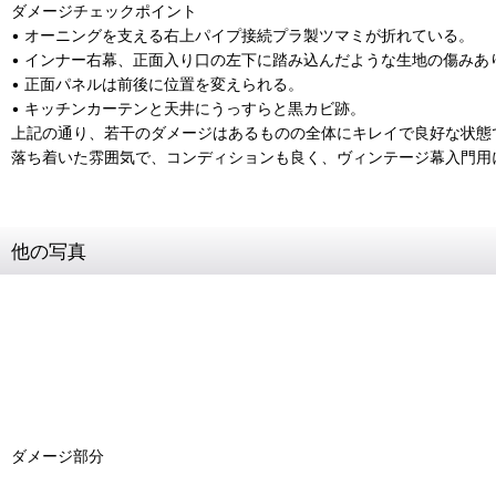
ダメージチェックポイント
• オーニングを支える右上パイプ接続プラ製ツマミが折れている。
• インナー右幕、正面入り口の左下に踏み込んだような生地の傷みあ
• 正面パネルは前後に位置を変えられる。
• キッチンカーテンと天井にうっすらと黒カビ跡。
上記の通り、若干のダメージはあるものの全体にキレイで良好な状態
落ち着いた雰囲気で、コンディションも良く、ヴィンテージ幕入門用
他の写真
ダメージ部分