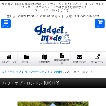
東京都立川市より普段使いのキッチンウェアから玄人好みのヨーロッパアウトド
アグッズ、ＵＫヴィンテージのさまざまな雑貨まで！
ガジェットモードへようこそ！！
立川店 OPEN 12:00 - CLOSE 20:00 定休日：月曜 TEL 042-519-8074
メニュー
カート
特定商取引法表
ストアートップ
カテゴリ
ご利用案内
お問い合わせ
ホームページ
示
ストアートップ
>
ヴィンテージテント
>
その他
>
ハワ・オブ・ロンドン
ハワ・オブ・ロンドン
[
UK-HR
]