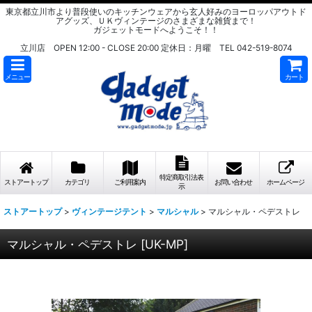
東京都立川市より普段使いのキッチンウェアから玄人好みのヨーロッパアウトド
アグッズ、ＵＫヴィンテージのさまざまな雑貨まで！
ガジェットモードへようこそ！！
立川店 OPEN 12:00 - CLOSE 20:00 定休日：月曜 TEL 042-519-8074
メニュー
カート
特定商取引法表
ストアートップ
カテゴリ
ご利用案内
お問い合わせ
ホームページ
示
ストアートップ
>
ヴィンテージテント
>
マルシャル
>
マルシャル・ペデストレ
マルシャル・ペデストレ
[
UK-MP
]