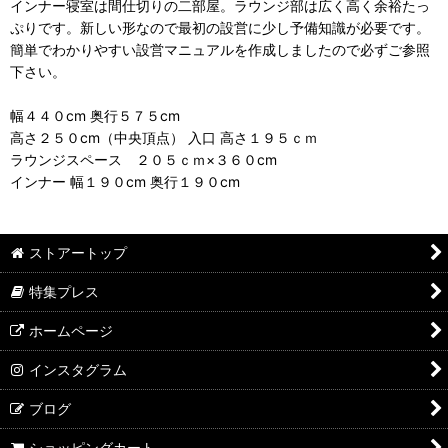
インナー寝室は間仕切りの二部屋。ラウンジ部は広く高く余裕たっ
ぷりです。新しい形なので最初の設営に少し予備知識が必要です。
簡単でわかりやすい設営マニュアルを作成しましたので必ずご参照
下さい。
幅４４０cm 奥行５７５cm
高さ２５０cm（中央頂点） 入口 高さ１９５ｃｍ
ラウンジスペース ２０５ｃｍ×３６０cm
インナー 幅１９０cm 奥行１９０cm
ストアートップ
特集プレス
ホームページ
インスタグラム
ブログ
ショッピングカート