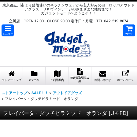
東京都立川市より普段使いのキッチンウェアから玄人好みのヨーロッパアウトド
アグッズ、ＵＫヴィンテージのさまざまな雑貨まで！
ガジェットモードへようこそ！！
立川店 OPEN 12:00 - CLOSE 20:00 定休日：月曜 TEL 042-519-8074
メニュー
カート
特定商取引法表
ストアートップ
カテゴリ
ご利用案内
お問い合わせ
ホームページ
示
ストアートップ
>
SALE！！
>
アウトドアグッズ
>
フレイバータ・ダッチピラミッド オランダ
フレイバータ・ダッチピラミッド オランダ
[
UK-FD
]