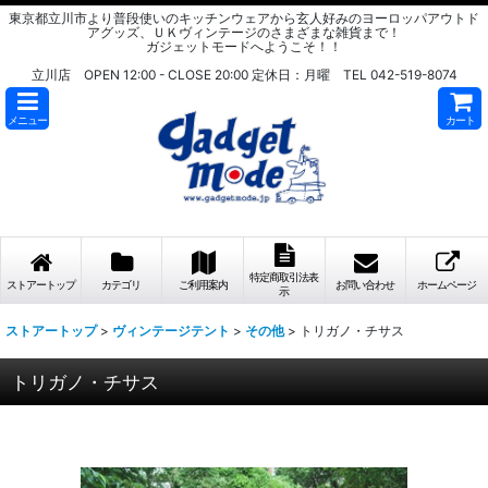
東京都立川市より普段使いのキッチンウェアから玄人好みのヨーロッパアウトド
アグッズ、ＵＫヴィンテージのさまざまな雑貨まで！
ガジェットモードへようこそ！！
立川店 OPEN 12:00 - CLOSE 20:00 定休日：月曜 TEL 042-519-8074
メニュー
カート
特定商取引法表
ストアートップ
カテゴリ
ご利用案内
お問い合わせ
ホームページ
示
ストアートップ
>
ヴィンテージテント
>
その他
>
トリガノ・チサス
トリガノ・チサス