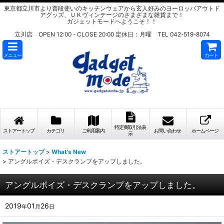
東京都立川市より普段使いのキッチンウェアから玄人好みのヨーロッパアウトド
アグッズ、ＵＫヴィンテージのさまざまな雑貨まで！
ガジェットモードへようこそ！！
立川店 OPEN 12:00 - CLOSE 20:00 定休日：月曜 TEL 042-519-8074
メニュー
カート
特定商取引法表
ストアートップ
カテゴリ
ご利用案内
お問い合わせ
ホームページ
示
ストアートップ
>
What's New
>
アングルポイズ・デスクランプをアップしました。
アングルポイズ・デスクランプをアップしました。
2019
01
26
年
月
日