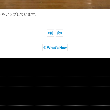
ーをアップしています。
«
前
次
»
What's New